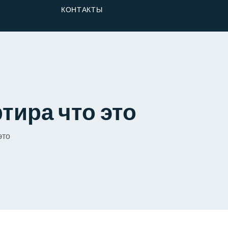
От Застройщика
КОНТАКТЫ
Долю
тира что это
это