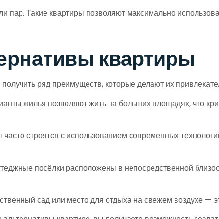
и пар. Такие квартиры позволяют максимально использовать
ернативы квартиры
получить ряд преимуществ, которые делают их привлекате
анты жилья позволяют жить на больших площадях, что крит
 часто строятся с использованием современных технологий,
теджные посёлки расположены в непосредственной близос
твенный сад или место для отдыха на свежем воздухе — эт
я альтернативы квартире, вы получаете возможность создат