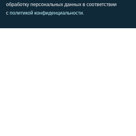
обработку персональных данных в соответствии
с
политикой конфиденциальности
.
+7 (967) 580-2010
info@kvartiry.ru
109004, Москва, ул. Николоямская 38, стр. 1
Понедельник - Суббота: 8:00 - 18:00
Воскресенье: 9:00 - 16:00
©2024
Wedesigntech
. All Rights Reserved.