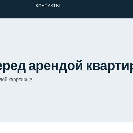
От Застройщика
КОНТАКТЫ
Долю
еред арендой кварт
ндой квартиры?