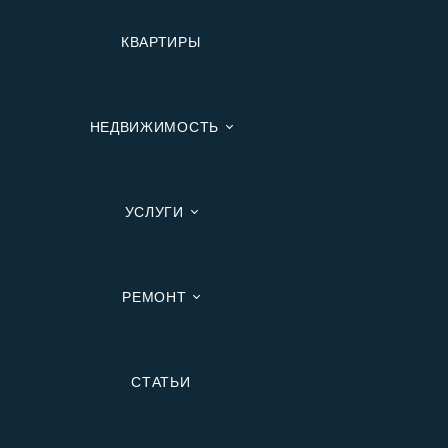
КВАРТИРЫ
НЕДВИЖИМОСТЬ
УСЛУГИ
РЕМОНТ
Вторичную
СТАТЬИ
В Ипотеку
В Москве