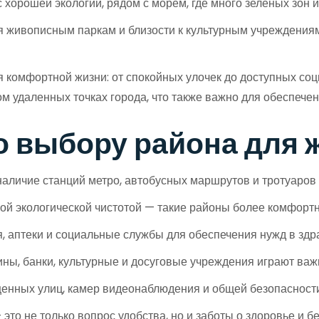
 хорошей экологии, рядом с морем, где много зеленых зон 
 живописным паркам и близости к культурным учреждениям
комфортной жизни: от спокойных улочек до доступных соци
ом удаленных точках города, что также важно для обеспече
о выбору района для 
аличие станций метро, автобусных маршрутов и тротуаров 
ой экологической чистотой — такие районы более комфорт
я, аптеки и социальные службы для обеспечения нужд в зд
ины, банки, культурные и досуговые учреждения играют важ
енных улиц, камер видеонаблюдения и общей безопасности
то не только вопрос удобства, но и заботы о здоровье и б