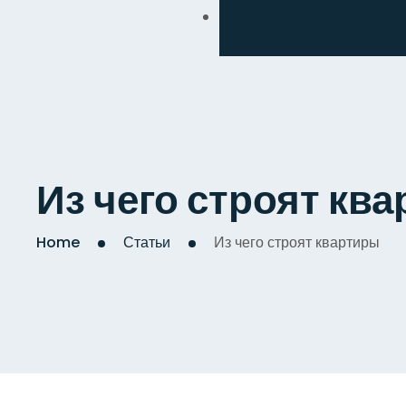
Обмен
Дизайнерский
Косметический
Комплексный
Из чего строят кв
Капитальный
Home
Статьи
Из чего строят квартиры