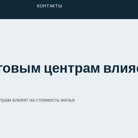
От Застройщика
КОНТАКТЫ
Долю
рговым центрам влия
нтрам влияет на стоимость жилья