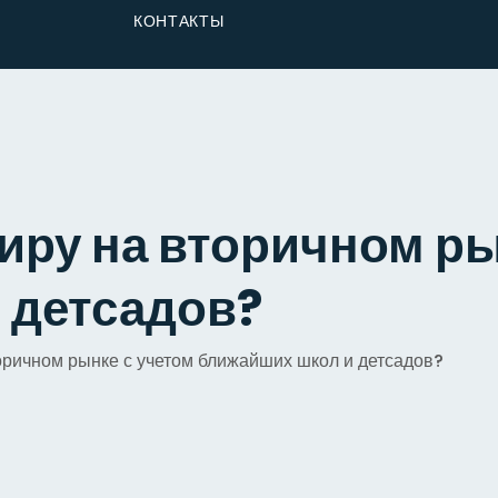
От Застройщика
КОНТАКТЫ
Долю
иру на вторичном ры
 детсадов?
оричном рынке с учетом ближайших школ и детсадов?