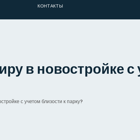
От Застройщика
КОНТАКТЫ
Долю
иру в новостройке с 
стройке с учетом близости к парку?