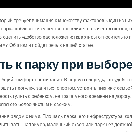
орый требует внимания к множеству факторов. Один из них 
парка поблизости существенно влияет на качество жизни, о
но оценить удобство расположения квартиры относительно 
м? Об этом и пойдет речь в нашей статье.
ть к парку при выбор
 общий комфорт проживания. В первую очередь, это удобст
шить прогулку, заняться спортом, устроить пикник с семье
жность гулять с ребенком, не тратя много времени на дорог
елая его более чистым и свежим.
ания рядом с ними. Площадь парка, его инфраструктура, к
читывать. Например, маленький сквер или парк без должно