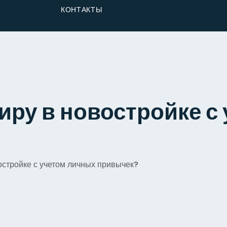
От Застройщика
КОНТАКТЫ
Долю
иру в новостройке с
остройке с учетом личных привычек?