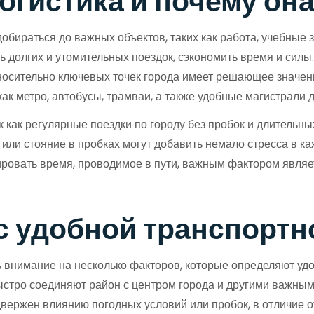
логистика и почему он
добираться до важных объектов, таких как работа, учебные
 долгих и утомительных поездок, сэкономить время и силы.
носительно ключевых точек города имеет решающее значени
ак метро, автобусы, трамваи, а также удобные магистрали 
так как регулярные поездки по городу без пробок и длите
ли стояние в пробках могут добавить немало стресса в ка
ировать время, проводимое в пути, важным фактором являет
с удобной транспорт
 внимание на несколько факторов, которые определяют удо
стро соединяют район с центром города и другими важными
двержен влиянию погодных условий или пробок, в отличие о