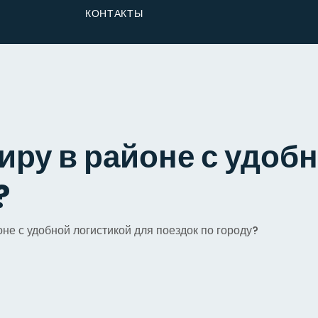
От Застройщика
КОНТАКТЫ
Долю
иру в районе с удоб
?
оне с удобной логистикой для поездок по городу?