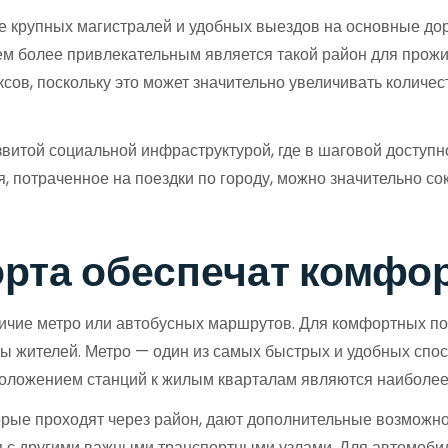
 крупных магистралей и удобных выездов на основные дор
ем более привлекательным является такой район для прожив
сов, поскольку это может значительно увеличивать количес
витой социальной инфраструктурой, где в шаговой доступн
, потраченное на поездки по городу, можно значительно со
орта обеспечат комфо
аличие метро или автобусных маршрутов. Для комфортных п
ды жителей. Метро — один из самых быстрых и удобных спо
положением станций к жилым кварталам являются наиболе
орые проходят через район, дают дополнительные возможно
я с другими важными транспортными узлами. Для автомоб