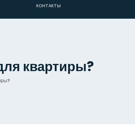
От Застройщика
КОНТАКТЫ
Долю
для квартиры?
тиры?