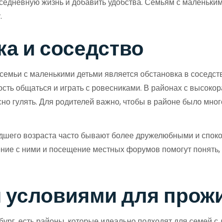
седневную жизнь и добавить удобства. Семьям с маленькими
.
а и соседство
мьи с маленькими детьми является обстановка в соседстве
ость общаться и играть с ровесниками. В районах с высок
сно гулять. Для родителей важно, чтобы в районе было мног
дшего возраста часто бывают более дружелюбными и спок
ние с ними и посещение местных форумов помогут понять,
 условиями для прожи
бург, есть районы, которые идеально подходят для семей с