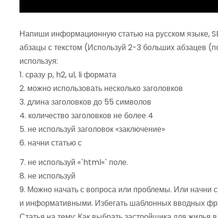
Напиши информационную статью на русском языке, S
абзацы с текстом (Используй 2-3 больших абзацев (п
используя:
1. сразу p, h2, ul, li формата
2. можно использовать несколько заголовков
3. длина заголовков до 55 символов
4. количество заголовков не более 4
5. не используй заголовок «заключение»
6. начни статью с
7. не используй «`html«` поле.
8. не используй
9. Можно начать с вопроса или проблемы. Или начни
и информативными. Избегать шаблонных вводных фр
Статья на тему: Как выбрать застройщика для жилья 