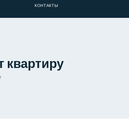
От Застройщика
КОНТАКТЫ
Долю
т квартиру
у