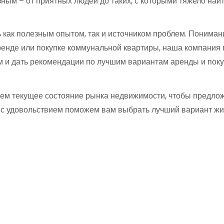
ным – от приятных людей до таких, с которыми тяжело най
 как полезным опытом, так и источником проблем. Пониман
енде или покупке коммунальной квартиры, наша компания 
м и дать рекомендации по лучшим вариантам аренды и поку
уем текущее состояние рынка недвижимости, чтобы предло
ы с удовольствием поможем вам выбрать лучший вариант жи