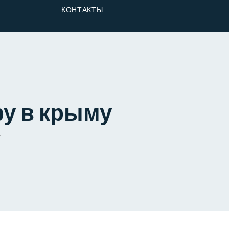
От Застройщика
КОНТАКТЫ
Долю
ру в крыму
у