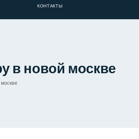
От Застройщика
КОНТАКТЫ
Долю
ру в новой москве
й москве