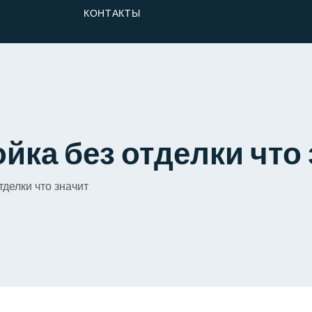
От Застройщика
КОНТАКТЫ
Долю
йка без отделки что
тделки что значит