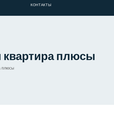
От Застройщика
КОНТАКТЫ
Долю
и квартира плюсы
а плюсы