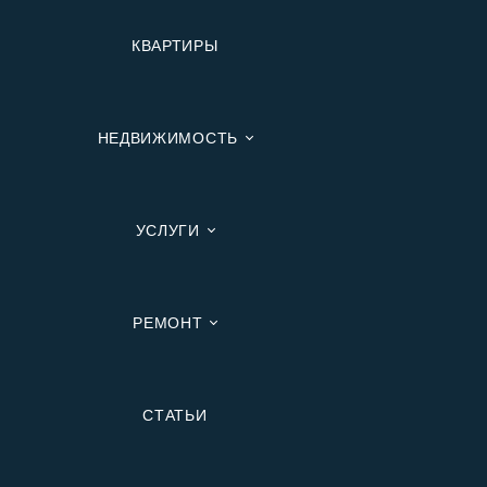
КВАРТИРЫ
НЕДВИЖИМОСТЬ
УСЛУГИ
РЕМОНТ
Вторичную
СТАТЬИ
В Ипотеку
В Москве