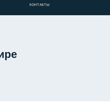
От Застройщика
КОНТАКТЫ
Долю
тире