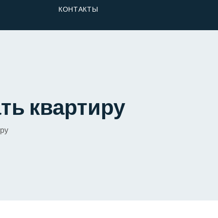
От Застройщика
КОНТАКТЫ
Долю
ать квартиру
иру