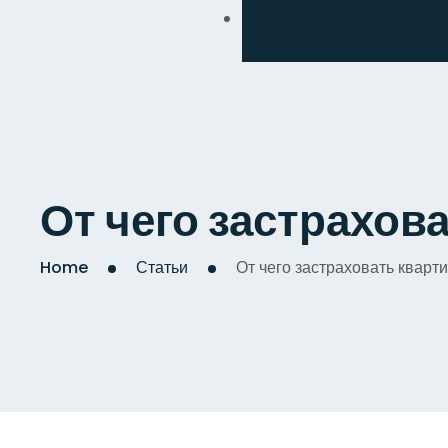
Обмен
Дизайнерский
Косметический
Комплексный
От чего застрахов
Капитальный
Home
Статьи
От чего застраховать кварт