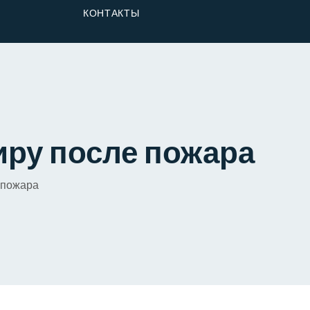
От Застройщика
КОНТАКТЫ
Долю
иру после пожара
 пожара