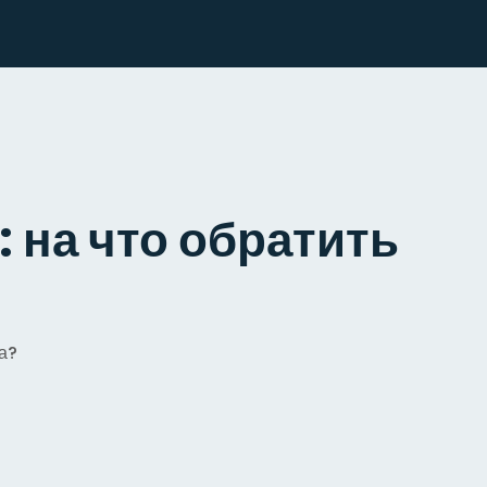
 на что обратить
а?