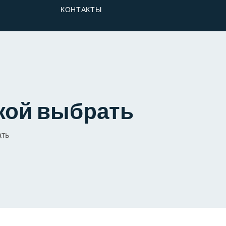
От Застройщика
КОНТАКТЫ
Долю
акой выбрать
ать