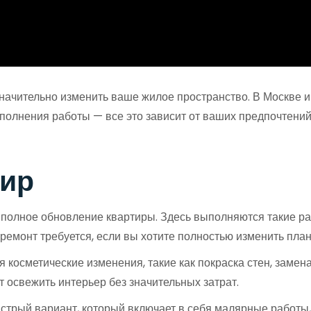
значительно изменить ваше жилое пространство. В Москве 
ыполнения работы — все это зависит от ваших предпочтени
тир
 полное обновление квартиры. Здесь выполняются такие раб
 ремонт требуется, если вы хотите полностью изменить пла
бя косметические изменения, такие как покраска стен, заме
т освежить интерьер без значительных затрат.
стрый вариант, который включает в себя малярные работы,