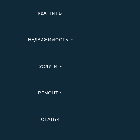
КВАРТИРЫ
НЕДВИЖИМОСТЬ
УСЛУГИ
РЕМОНТ
Вторичную
СТАТЬИ
В Ипотеку
В Москве