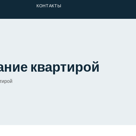
От Застройщика
КОНТАКТЫ
Долю
ание квартирой
ртирой