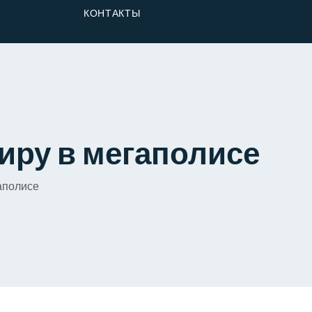
От Застройщика
КОНТАКТЫ
Долю
иру в мегаполисе
аполисе