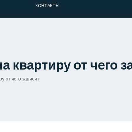
От Застройщика
КОНТАКТЫ
Долю
а квартиру от чего з
у от чего зависит