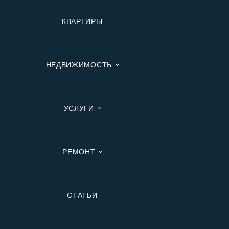
КВАРТИРЫ
НЕДВИЖИМОСТЬ
УСЛУГИ
РЕМОНТ
Вторичную
СТАТЬИ
В Ипотеку
В Москве